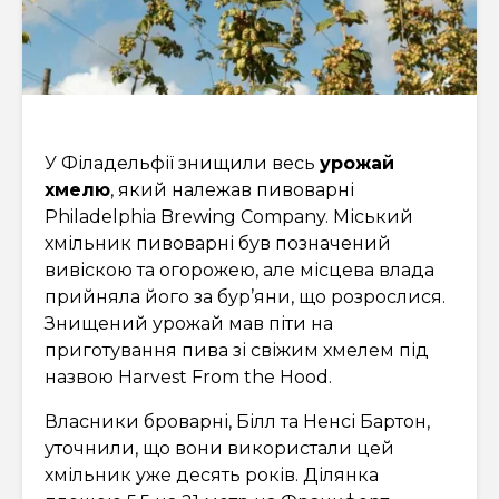
У Філадельфії знищили весь
урожай
хмелю
, який належав пивоварні
Philadelphia Brewing Company. Міський
хмільник пивоварні був позначений
вивіскою та огорожею, але місцева влада
прийняла його за бур’яни, що розрослися.
Знищений урожай мав піти на
приготування пива зі свіжим хмелем під
назвою Harvest From the Hood.
Власники броварні, Білл та Ненсі Бартон,
уточнили, що вони використали цей
хмільник уже десять років. Ділянка