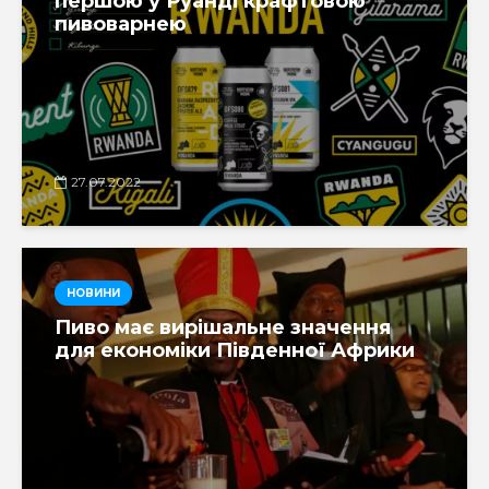
першою у Руанді крафтовою
пивоварнею
27.07.2022
НОВИНИ
Пиво має вирішальне значення
для економіки Південної Африки