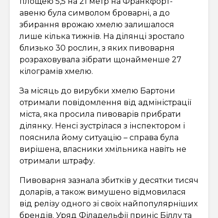
площею 5,5 на 21 метр на Франкфорт-
авеню була символом броварні, а до
збирання врожаю хмелю залишалося
лише кілька тижнів. На ділянці зростало
близько 30 рослин, з яких пивоварня
розраховувала зібрати щонайменше 27
кілограмів хмелю.
За місяць до вирубки хмелю Бартони
отримали повідомлення від адміністрації
міста, яка просила пивоварів прибрати
ділянку. Ненсі зустрілася з інспектором і
пояснила йому ситуацію – справа була
вирішена, власники хмільника навіть не
отримали штрафу.
Пивоварня зазнала збитків у десятки тисяч
доларів, а також вимушено відмовилася
від релізу одного зі своїх найпопулярніших
брендів. Уряд Філадельфії приніс Біллу та