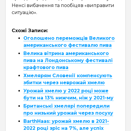
Ненсі вибачення та пообіцяв «виправити
ситуацію».
Схожі Записи:
Оголошено переможців Великого
американського фестивалю пива
Велика вітрина американського
пива на Лондонському фестивалі
крафтового пива
Хмелярям Словенії компенсують
збитки через неврожай хмелю
Урожай хмелю у 2022 році може
бути на 13% нижчим, ніж у 2021-му
Британські хмелярі попередили
про низький урожай через посуху
BarthHaas: урожай хмелю в 2021-
2022 році зріс на 7%, але успіх