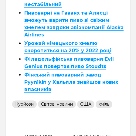
нестабільний
Пивоварні на Гаваях та Алясці
зможуть варити пиво зі свіжим
хмелем завдяки авіакомпанії Alaska
Airlines
Урожай німецького хмелю
скоротиться на 20% у 2022 році
Філадельфійська пивоварня Evil
Genius повертає пиво Stoudts
Фінський пивоварний завод
Pyynikin у Хальяла знайшов нових
власників
Курйози
Світові новини
США
хміль
Американська
AB InBev на ЧС-2022