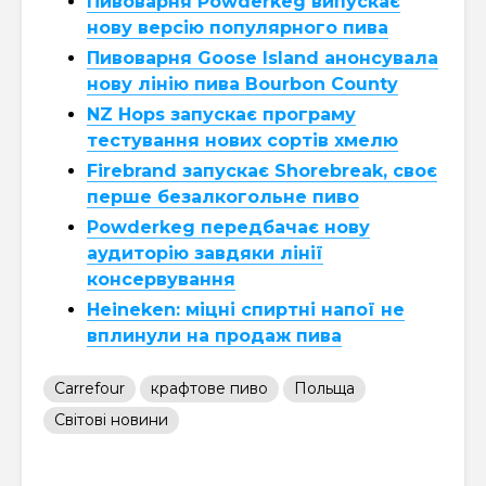
Пивоварня Powderkeg випускає
нову версію популярного пива
Пивоварня Goose Island анонсувала
нову лінію пива Bourbon County
NZ Hops запускає програму
тестування нових сортів хмелю
Firebrand запускає Shorebreak, своє
перше безалкогольне пиво
Powderkeg передбачає нову
аудиторію завдяки лінії
консервування
Heineken: міцні спиртні напої не
вплинули на продаж пива
Carrefour
крафтове пиво
Польща
Світові новини