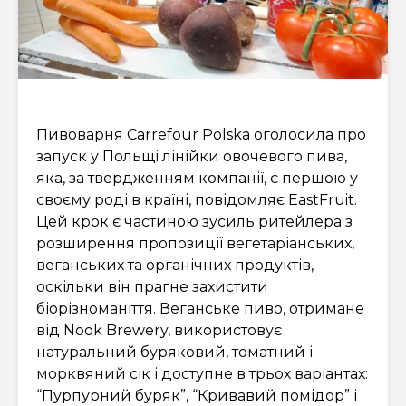
Пивоварня Carrefour Polska оголосила про
запуск у Польщі лінійки овочевого пива,
яка, за твердженням компанії, є першою у
своєму роді в країні, повідомляє EastFruit.
Цей крок є частиною зусиль ритейлера з
розширення пропозиції вегетаріанських,
веганських та органічних продуктів,
оскільки він прагне захистити
біорізноманіття. Веганське пиво, отримане
від Nook Brewery, використовує
натуральний буряковий, томатний і
морквяний сік і доступне в трьох варіантах:
“Пурпурний буряк”, “Кривавий помідор” і