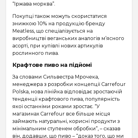
“Іржава морква”.
Покупці також можуть скористатися
знижкою 10% на продукцію бренду
Meatless, що спеціалізується на
виробництві веганських аналогів м’ясного
асорті, при купівлі нових артикулів
рослинного пива.
Крафтове пиво на підйомі
За словами Сильвестра Мрочека,
менеджера з розробки концепції Carrefour
Polska, нова лінійка відповідає зростаючій
тенденції крафтового пива, популярність
якої останніми роками зростає. “У
магазинах Carrefour все більше місця
займають натуральні, корисні продукти з
мінімальним ступенем обробки”, – сказав
він, додавши, що пиво – “доказ того, що ми