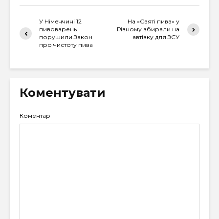
У Німеччині 12
На «Святі пива» у
пивоварень
Рівному збирали на
порушили Закон
автівку для ЗСУ
про чистоту пива
Коментувати
Коментар