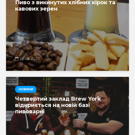
Пиво з викинутих хлібних кірок та
кавових зерен
22.08.2022
НОВИНИ
Четвертий заклад Brew York
відкриється на новій базі
пивоварні