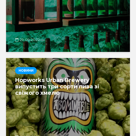
29.09.2022
НОВИНИ
Hopworks Urban Brewery
випустить три сорти пива зі
свіжого хмелю