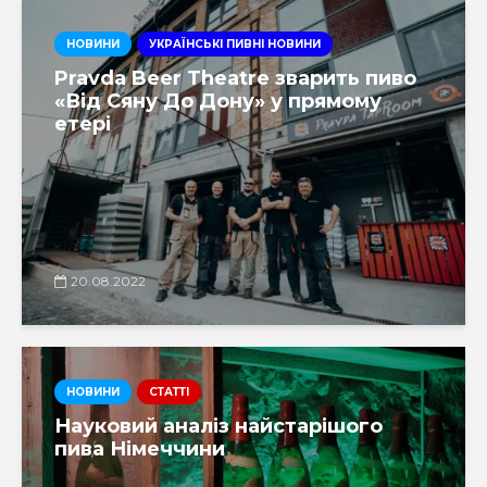
НОВИНИ
УКРАЇНСЬКІ ПИВНІ НОВИНИ
Pravda Beer Theatre зварить пиво
«Від Сяну До Дону» у прямому
етері
20.08.2022
НОВИНИ
СТАТТІ
Науковий аналіз найстарішого
пива Німеччини