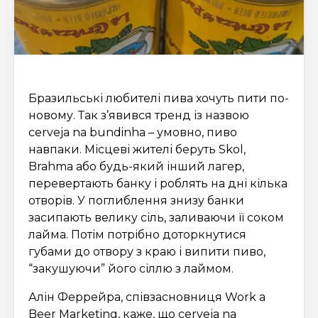
Бразильські любителі пива хочуть пити по-
новому. Так з’явився тренд із назвою
cerveja na bundinha – умовно, пиво
навпаки. Місцеві жителі беруть Skol,
Brahma або будь-який інший лагер,
перевертають банку і роблять на дні кілька
отворів. У поглиблення знизу банки
засипають велику сіль, заливаючи її соком
лайма. Потім потрібно доторкнутися
губами до отвору з краю і випити пиво,
“закушуючи” його сіллю з лаймом.
Алін Феррейра, співзасновниця Work a
Beer Marketing, каже, що cerveja na