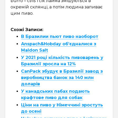
burro – сіль і сік лайма змішуються в
окремій склянці, а потім людина запиває
цим пиво.
Схожі Записи:
В Бразилии пьют пиво наоборот
Anspach&Hobday об’єдналися з
Maldon Salt
У 2021 році кількість пивоварень у
Бразилії зросла на 12%
CanPack збудує в Бразилії завод з
виробництва банок за 140 млн
доларів
У канадських пабах подають
крафтове пиво для собак
Ціни на пиво у Німеччині зростуть
до осені