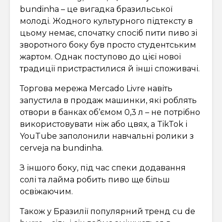
bundinha – це вигадка бразильської
молоді. Жодного культурного підтексту в
цьому немає, спочатку спосіб пити пиво зі
зворотного боку був просто студентським
жартом. Однак поступово до цієї нової
традиції пристрастилися й інші споживачі.
Торгова мережа Mercado Livre навіть
запустила в продаж машинки, які роблять
отвори в банках об’ємом 0,3 л – не потрібно
використовувати ніж або цвях, а TikTok і
YouTube заполонили навчальні ролики з
cerveja na bundinha.
З іншого боку, під час спеки додавання
солі та лайма робить пиво ще більш
освіжаючим.
Також у Бразилії популярний тренд cu de